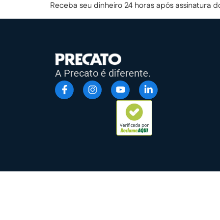
Receba seu dinheiro 24 horas após assinatura d
A Precato é diferente.